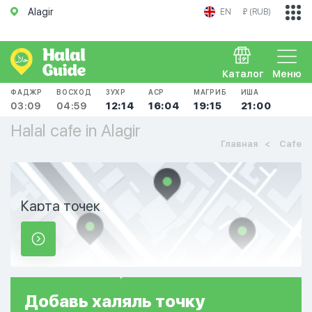
Alagir
EN
₽ (RUB)
Каталог
Меню
ФАДЖР
ВОСХОД
ЗУХР
АСР
МАГРИБ
ИША
03:09
04:59
12:14
16:04
19:15
21:00
Halal cafe in Alagir
Главная
Cafe
Карта точек
Добавь
халяль
точку