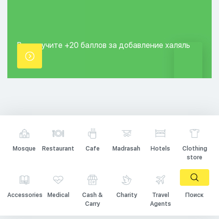
Вы получите +20
баллов за добавление
халяль
точки.
Mosque
Restaurant
Cafe
Madrasah
Hotels
Clothing
store
Accessories
Medical
Cash &
Charity
Travel
Поиск
Carry
Agents