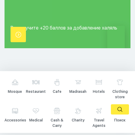
Вы получите +20
баллов за добавление
халяль
точки.
Mosque
Restaurant
Cafe
Madrasah
Hotels
Clothing
store
Accessories
Medical
Cash &
Charity
Travel
Поиск
Carry
Agents