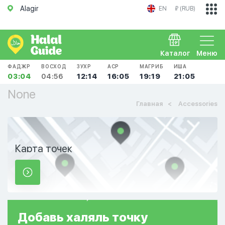
Alagir
EN
₽ (RUB)
Каталог
Меню
ФАДЖР
ВОСХОД
ЗУХР
АСР
МАГРИБ
ИША
03:04
04:56
12:14
16:05
19:19
21:05
None
Главная
Accessories
Карта точек
Добавь
халяль
точку