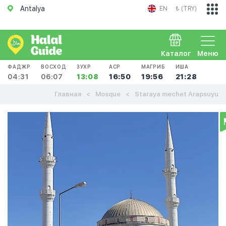
Antalya
EN
₺ (TRY)
Каталог
Меню
ФАДЖР
ВОСХОД
ЗУХР
АСР
МАГРИБ
ИША
04:31
06:07
13:08
16:50
19:56
21:28
Главная
Mosque
Staraya mechet Arapsuyu