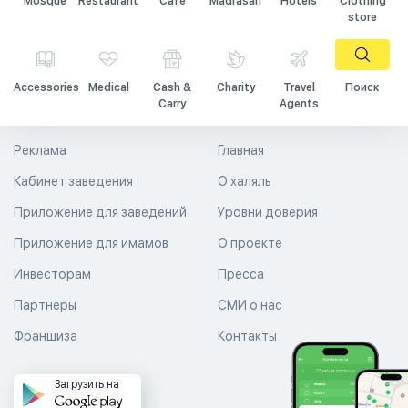
Mosque
Restaurant
Cafe
Madrasah
Hotels
Clothing
store
Accessories
Medical
Cash &
Charity
Travel
Поиск
Carry
Agents
Реклама
Главная
Кабинет заведения
О халяль
Приложение для заведений
Уровни доверия
Приложение для имамов
О проекте
Инвесторам
Пресса
Партнеры
СМИ о нас
Франшиза
Контакты
Загрузить на