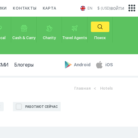
войти
ИКИ
КОНТАКТЫ
КАРТА
EN
$ (USD)
cal
Cash & Carry
Charity
Travel Agents
Поиск
СМИ
Блогеры
Android
iOS
Главная
Hotels
Е
РАБОТАЮТ СЕЙЧАС