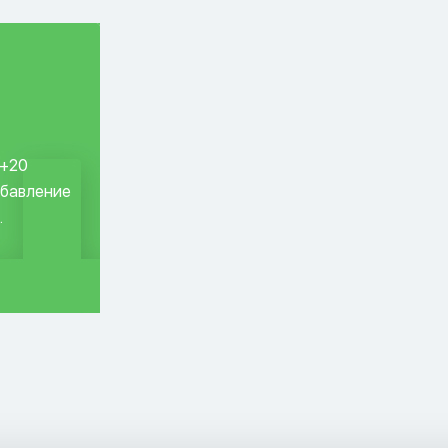
 +20
обавление
.