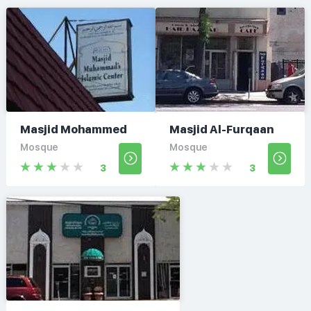
Masjid Mohammed
Masjid Al-Furqaan
Mosque
Mosque
3
3