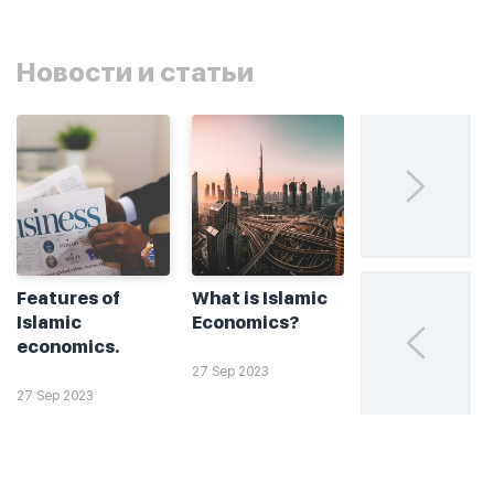
Новости и статьи
Features of
What is Islamic
Без греха: чт
Islamic
Economics?
такое
economics.
халяльное
инвестирова
27 Sep 2023
27 Sep 2023
26 Sep 2023