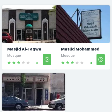
Masjid Al-Taqwa
Masjid Mohammed
Mosque
Mosque
3
3