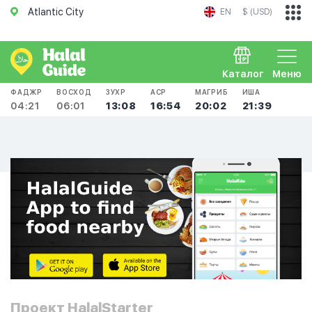
Atlantic City
EN
$ (USD)
Каталог
Меню
ФАДЖР
ВОСХОД
ЗУХР
АСР
МАГРИБ
ИША
04:21
06:01
13:08
16:54
20:02
21:39
Проект HalalStarter