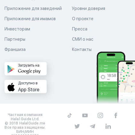
Приложение для заведений
Уровни доверия
Приложение для имамов
О проекте
Инвесторам
Пресса
Партнеры
СМИ о нас
Франшиза
Контакты
Загрузить на
Доступно в
App Store
Частная компания
Halal Guide Ltd.
© 2018 HalalGuide.me
Все права защищены.
БИН/ИИН