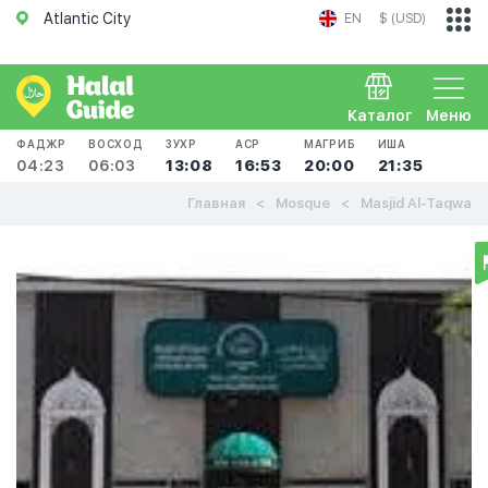
Atlantic City
EN
$ (USD)
Каталог
Меню
ФАДЖР
ВОСХОД
ЗУХР
АСР
МАГРИБ
ИША
04:23
06:03
13:08
16:53
20:00
21:35
Главная
Mosque
Masjid Al-Taqwa