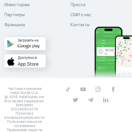
Инвесторам
Пресса
Партнеры
СМИ о нас
Франшиза
Контакты
Загрузить на
Доступно в
App Store
Частная компания
Halal Guide Ltd.
© 2018 HalalGuide.me
Все права защищены.
БИН/ИИН
210240900176
Политика
конфиденциальности
Пользовательское
соглашение
Правилами защиты