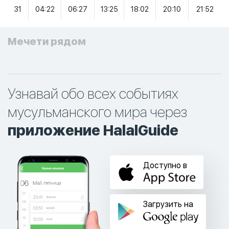
31
04:22
06:27
13:25
18:02
20:10
21:52
Мечети рядом
Узнавай обо всех событиях
мусульманского мира через
приложение HalalGuide
Доступно в
Загрузить на