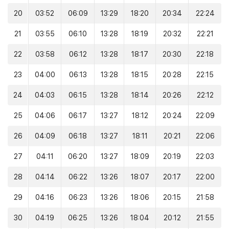
20
03:52
06:09
13:29
18:20
20:34
22:24
21
03:55
06:10
13:28
18:19
20:32
22:21
22
03:58
06:12
13:28
18:17
20:30
22:18
23
04:00
06:13
13:28
18:15
20:28
22:15
24
04:03
06:15
13:28
18:14
20:26
22:12
25
04:06
06:17
13:27
18:12
20:24
22:09
26
04:09
06:18
13:27
18:11
20:21
22:06
27
04:11
06:20
13:27
18:09
20:19
22:03
28
04:14
06:22
13:26
18:07
20:17
22:00
29
04:16
06:23
13:26
18:06
20:15
21:58
30
04:19
06:25
13:26
18:04
20:12
21:55