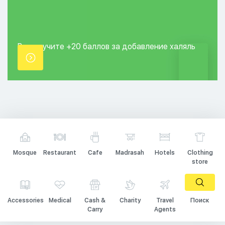
Вы получите +20
баллов за добавление
халяль
точки.
Mosque
Restaurant
Cafe
Madrasah
Hotels
Clothing
store
Accessories
Medical
Cash &
Charity
Travel
Поиск
Carry
Agents