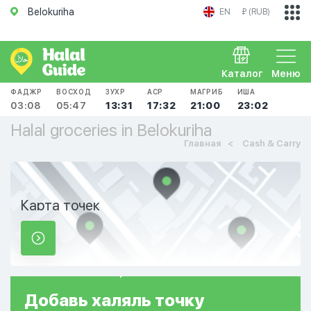
Belokuriha
EN
₽ (RUB)
Каталог
Меню
ФАДЖР
ВОСХОД
ЗУХР
АСР
МАГРИБ
ИША
03:08
05:47
13:31
17:32
21:00
23:02
Halal groceries in Belokuriha
Главная
Cash & Carry
Карта точек
Добавь
халяль
точку