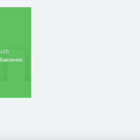
 +20
обавление
.