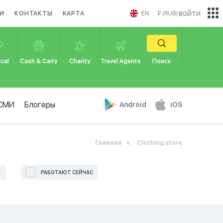
войти
И
КОНТАКТЫ
КАРТА
EN
₽ (RUB)
cal
Cash & Carry
Charity
Travel Agents
Поиск
СМИ
Блогеры
Android
iOS
Главная
Clothing store
Е
РАБОТАЮТ СЕЙЧАС