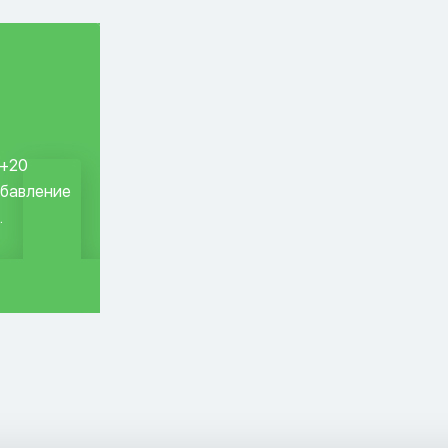
 +20
обавление
.