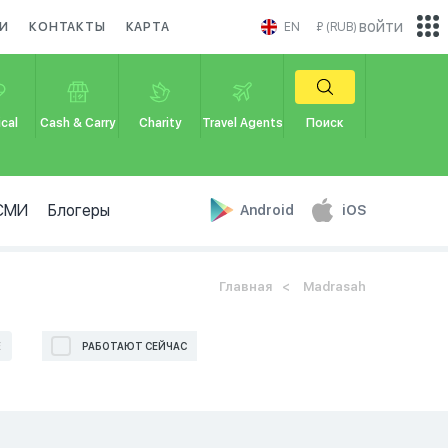
войти
И
КОНТАКТЫ
КАРТА
EN
₽ (RUB)
cal
Cash & Carry
Charity
Travel Agents
Поиск
СМИ
Блогеры
Android
iOS
Главная
Madrasah
Е
РАБОТАЮТ СЕЙЧАС