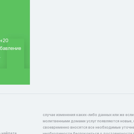
 +20
обавление
.
случае изменения каких-либо данных или же если
молитвенными домами услуг появляются новые, 
своевременно вносятся все необходимые уточнен
о найдете
необходимости беспокоиться о достоверности 