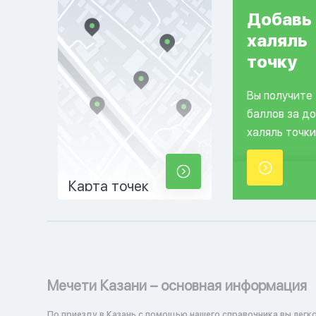
Добавь
халяль
точку
Вы получите
баллов за д
халяль точки
Карта точек
Мечети Казани – основная информация
По приезду в Казань с помощью нашего справочника вы легк