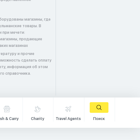
борудованы магазины, где
льманские товары. В
и при мечети:
; магазины, продающие
аких магазинах
ературу и прочие
зможность сделать оплату
ету, информация об этом
го справочника.
sh & Carry
Charity
Travel Agents
Поиск