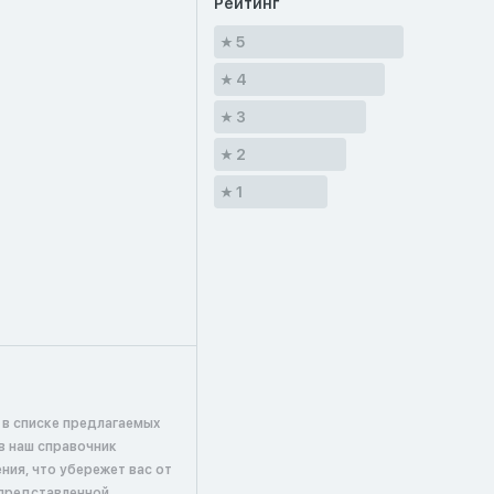
Рейтинг
5
4
3
2
1
 в списке предлагаемых
в наш справочник
ия, что убережет вас от
представленной