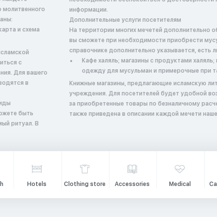
о молитвенного
информации.
аны:
Дополнительные услуги посетителям
карта и схема
На территории многих мечетей дополнительно о
вы сможете при необходимости приобрести мусу
справочнике дополнительно указывается, есть л
исламской
Кафе халяль; магазины с продуктами халяль
иться с
одежду для мусульман и примерочные при т
ния. Для вашего
водятся в
Книжные магазины, предлагающие исламскую лит
учреждения. Для посетителей будет удобной во
виды
за приобретенные товары по безналичному расч
можете быть
также приведена в описании каждой мечети наше
ый ритуал. В
h
Hotels
Clothing store
Accessories
Medical
Ca