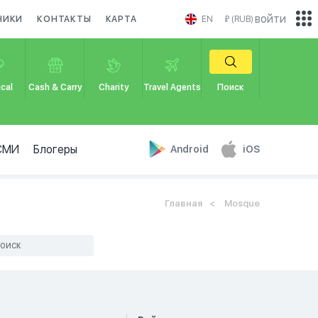
войти
НИКИ
КОНТАКТЫ
КАРТА
EN
₽ (RUB)
cal
Cash & Carry
Charity
Travel Agents
Поиск
СМИ
Блогеры
Android
iOS
Главная
Mosque