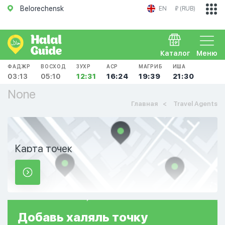
Belorechensk
EN
₽ (RUB)
Каталог
Меню
ФАДЖР
ВОСХОД
ЗУХР
АСР
МАГРИБ
ИША
03:13
05:10
12:31
16:24
19:39
21:30
None
Главная
Travel Agents
Карта точек
Добавь
халяль
точку