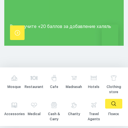
Вы получите +20
баллов за добавление
халяль
точки.
Mosque
Restaurant
Cafe
Madrasah
Hotels
Clothing
store
Accessories
Medical
Cash &
Charity
Travel
Поиск
Carry
Agents