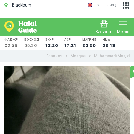
Blackburn
EN
£ (GBP)
Каталог
Меню
ФАДЖР
ВОСХОД
ЗУХР
АСР
МАГРИБ
ИША
02:58
05:36
13:20
17:21
20:50
23:19
Главная
Mosque
Muhammadi Masjid