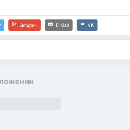
r
Google+
E-Mail
VK
ложении