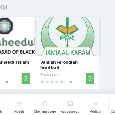
ки
auheedul Islam
Jamiah Farooqiah
Bradford
Madrasah
0
0
h
Hotels
Clothing store
Accessories
Medical
Ca