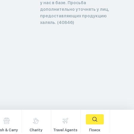
у нас в базе. Просьба
дополнительно уточнять у лиц,
предоставляющих продукцию
халяль. (40846)
sh & Carry
Charity
Travel Agents
Поиск