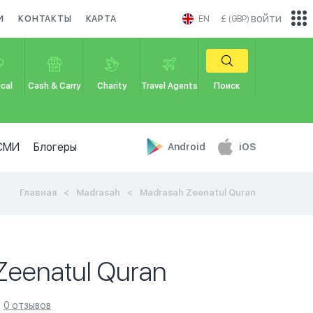
войти
И
КОНТАКТЫ
КАРТА
EN
£ (GBP)
cal
Cash & Carry
Charity
Travel Agents
Поиск
СМИ
Блогеры
Android
iOS
Главная
Madrasah
Madrasah Zeenatul Quran
Zeenatul Quran
0 отзывов