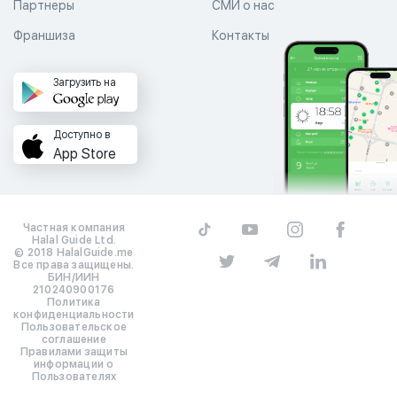
Партнеры
СМИ о нас
Франшиза
Контакты
Загрузить на
Доступно в
App Store
Частная компания
Halal Guide Ltd.
© 2018 HalalGuide.me
Все права защищены.
БИН/ИИН
210240900176
Политика
конфиденциальности
Пользовательское
соглашение
Правилами защиты
информации о
Пользователях