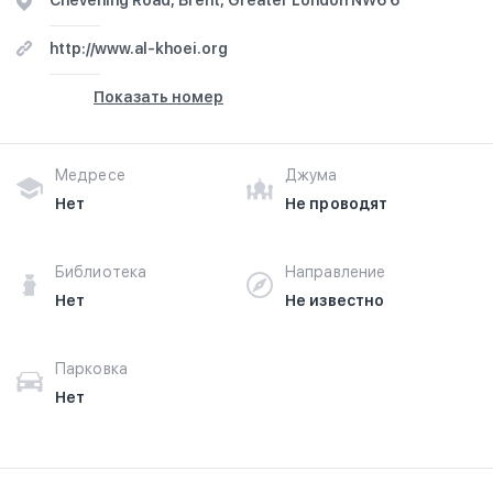
Chevening Road, Brent, Greater London NW6 6
abroad.
http://www.al-khoei.org
Показать номер
Медресе
Джума
Нет
Не проводят
Библиотека
Направление
Нет
Не известно
Парковка
Нет