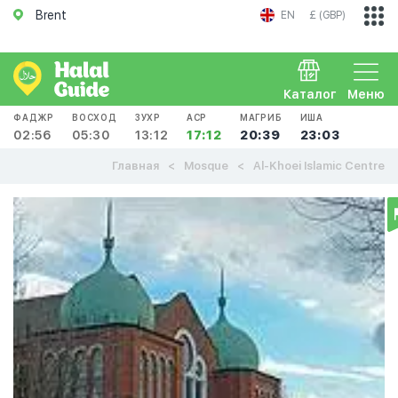
Brent
EN
£ (GBP)
Каталог
Меню
ФАДЖР
ВОСХОД
ЗУХР
АСР
МАГРИБ
ИША
02:56
05:30
13:12
17:12
20:39
23:03
Главная
Mosque
Al-Khoei Islamic Centre