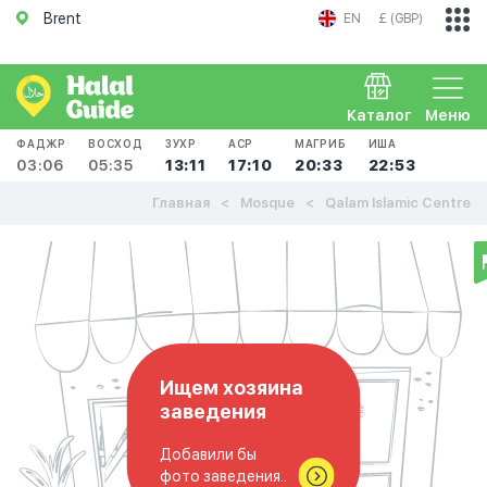
Brent
EN
£ (GBP)
Каталог
Меню
ФАДЖР
ВОСХОД
ЗУХР
АСР
МАГРИБ
ИША
03:06
05:35
13:11
17:10
20:33
22:53
Главная
Mosque
Qalam Islamic Centre
Ищем хозяина
заведения
Добавили бы
фото заведения..