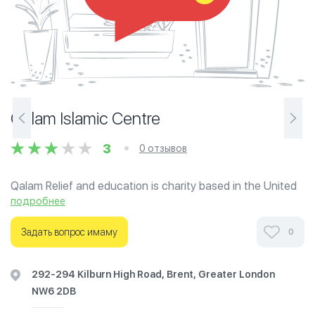
Qalam Islamic Centre
3
0 отзывов
Qalam Relief and education is charity based in the United
Kingdom. They focus on mainly education in UK, providing
подробнее
after school Quran classes/programs and they also
provide tutoring for schoolwork. Their aim is to base the
Задать вопрос имаму
0
message of Al-Islam to the young generation.
292-294 Kilburn High Road, Brent, Greater London
NW6 2DB