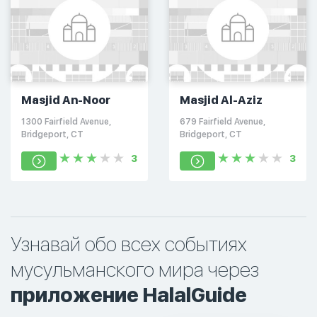
Masjid An-Noor
Masjid Al-Aziz
1300 Fairfield Avenue,
679 Fairfield Avenue,
Bridgeport, CT
Bridgeport, CT
3
3
Узнавай обо всех событиях
мусульманского мира через
приложение HalalGuide