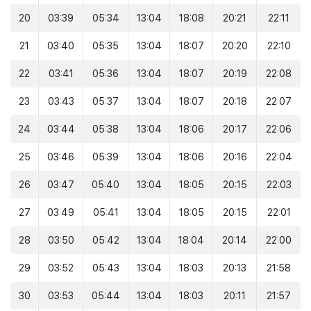
20
03:39
05:34
13:04
18:08
20:21
22:11
21
03:40
05:35
13:04
18:07
20:20
22:10
22
03:41
05:36
13:04
18:07
20:19
22:08
23
03:43
05:37
13:04
18:07
20:18
22:07
24
03:44
05:38
13:04
18:06
20:17
22:06
25
03:46
05:39
13:04
18:06
20:16
22:04
26
03:47
05:40
13:04
18:05
20:15
22:03
27
03:49
05:41
13:04
18:05
20:15
22:01
28
03:50
05:42
13:04
18:04
20:14
22:00
29
03:52
05:43
13:04
18:03
20:13
21:58
30
03:53
05:44
13:04
18:03
20:11
21:57