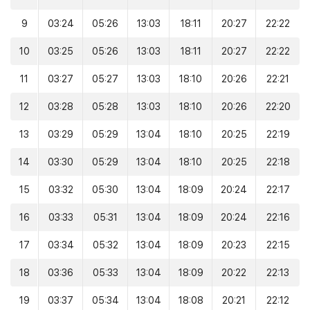
9
03:24
05:26
13:03
18:11
20:27
22:22
10
03:25
05:26
13:03
18:11
20:27
22:22
11
03:27
05:27
13:03
18:10
20:26
22:21
12
03:28
05:28
13:03
18:10
20:26
22:20
13
03:29
05:29
13:04
18:10
20:25
22:19
14
03:30
05:29
13:04
18:10
20:25
22:18
15
03:32
05:30
13:04
18:09
20:24
22:17
16
03:33
05:31
13:04
18:09
20:24
22:16
17
03:34
05:32
13:04
18:09
20:23
22:15
18
03:36
05:33
13:04
18:09
20:22
22:13
19
03:37
05:34
13:04
18:08
20:21
22:12