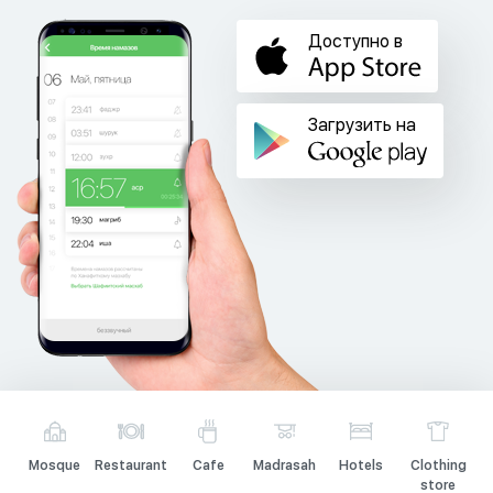
Доступно в
Загрузить на
Mosque
Restaurant
Cafe
Madrasah
Hotels
Clothing
store