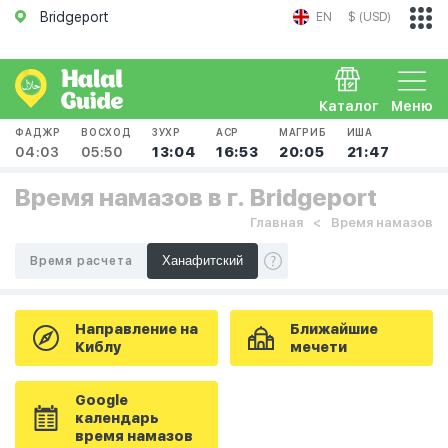
Bridgeport
EN
$ (USD)
Каталог
Меню
ФАДЖР
ВОСХОД
ЗУХР
АСР
МАГРИБ
ИША
04:03
05:50
13:04
16:53
20:05
21:47
Время намазов в г. Bridgeport
Главная
Время намазов
Время расчета
Направление на
Ближайшие
Киблу
мечети
Google
календарь
время намазов