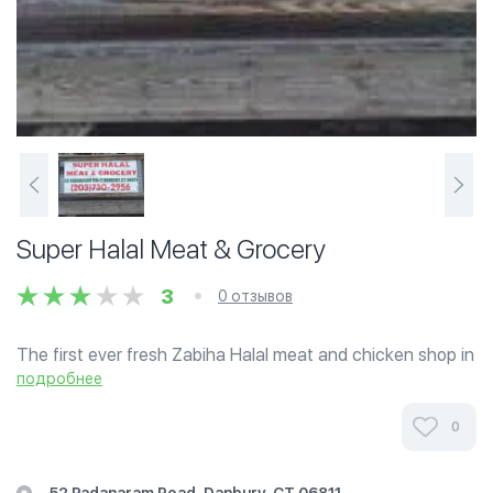
Super Halal Meat & Grocery
3
0 отзывов
The first ever fresh Zabiha Halal meat and chicken shop in
the Danbury, CT area.
подробнее
0