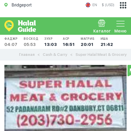
Bridgeport
EN
$ (USD)
Каталог
Меню
ФАДЖР
ВОСХОД
ЗУХР
АСР
МАГРИБ
ИША
04:07
05:53
13:03
16:51
20:01
21:42
Главная
Cash & Carry
Super Halal Meat & Grocery