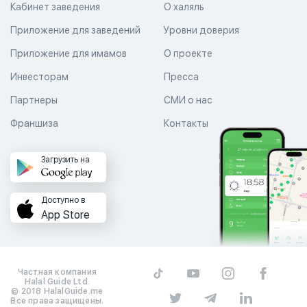
Кабинет заведения
О халяль
Приложение для заведений
Уровни доверия
Приложение для имамов
О проекте
Инвесторам
Пресса
Партнеры
СМИ о нас
Франшиза
Контакты
Загрузить на
Доступно в
App Store
Частная компания
Halal Guide Ltd.
© 2018 HalalGuide.me
Все права защищены.