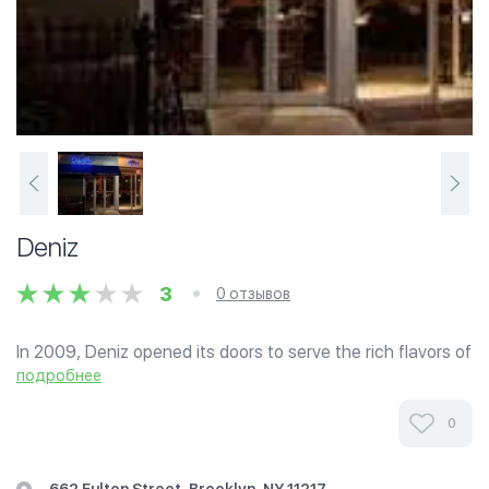
Deniz
3
0 отзывов
In 2009, Deniz opened its doors to serve the rich flavors of
Turkish cuisine in the heart of Brooklyn. Deniz is a revival
подробнее
and renewal of the classic Mediterranean tavern offering
refined, seasonal...
0