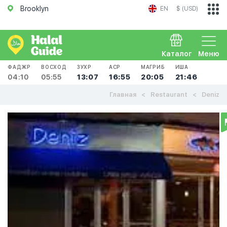
Brooklyn
EN
$ (USD)
Каталог
Меню
ФАДЖР
ВОСХОД
ЗУХР
АСР
МАГРИБ
ИША
04:10
05:55
13:07
16:55
20:05
21:46
Главная
Restaurant
Deniz