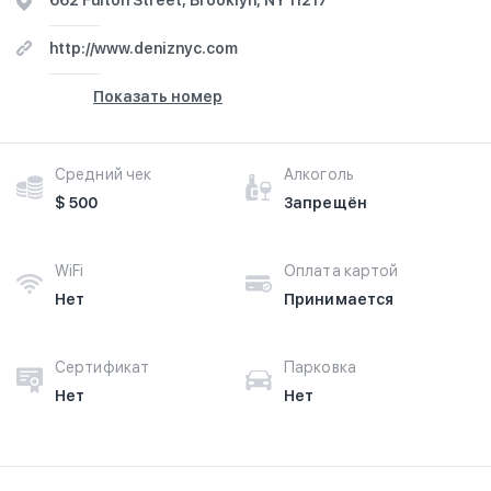
662 Fulton Street, Brooklyn, NY 11217
http://www.deniznyc.com
Показать номер
Средний чек
Алкоголь
$ 500
Запрещён
WiFi
Оплата картой
Нет
Принимается
Сертификат
Парковка
Нет
Нет