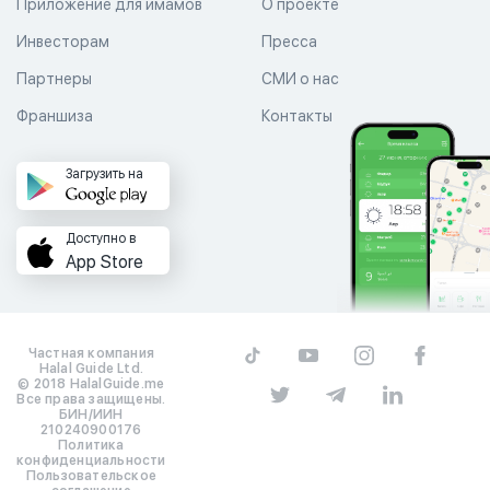
Приложение для имамов
О проекте
Инвесторам
Пресса
Партнеры
СМИ о нас
Франшиза
Контакты
Загрузить на
Доступно в
App Store
Частная компания
Halal Guide Ltd.
© 2018 HalalGuide.me
Все права защищены.
БИН/ИИН
210240900176
Политика
конфиденциальности
Пользовательское