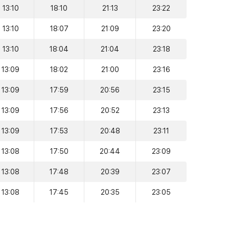
13:10
18:10
21:13
23:22
13:10
18:07
21:09
23:20
13:10
18:04
21:04
23:18
13:09
18:02
21:00
23:16
13:09
17:59
20:56
23:15
13:09
17:56
20:52
23:13
13:09
17:53
20:48
23:11
13:08
17:50
20:44
23:09
13:08
17:48
20:39
23:07
13:08
17:45
20:35
23:05