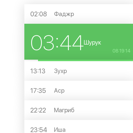
02:08
Фаджр
03:44
Шурук
08:19:13
13:13
Зухр
17:35
Аср
22:22
Магриб
23:54
Иша