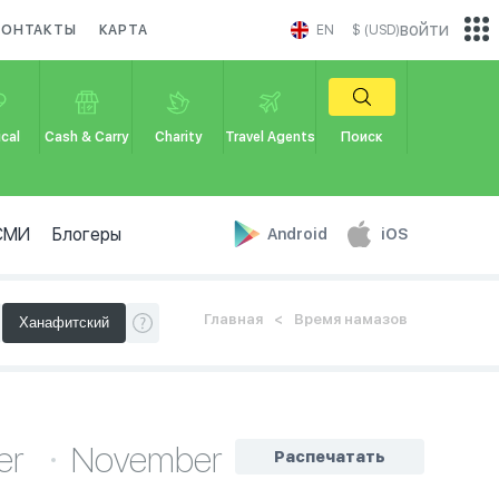
войти
КОНТАКТЫ
КАРТА
EN
$ (USD)
cal
Cash & Carry
Charity
Travel Agents
Поиск
СМИ
Блогеры
Android
iOS
Главная
Время намазов
er
November
Распечатать