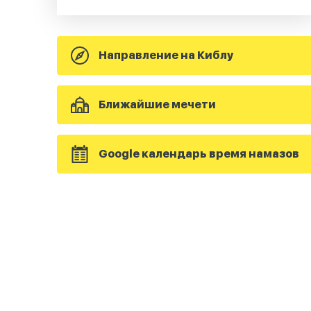
Направление на Киблу
Ближайшие мечети
Google календарь время намазов