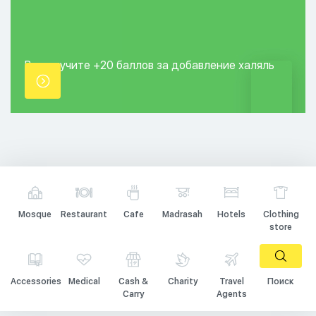
Вы получите +20
баллов за добавление
халяль
точки.
Mosque
Restaurant
Cafe
Madrasah
Hotels
Clothing
store
Accessories
Medical
Cash &
Charity
Travel
Поиск
Carry
Agents