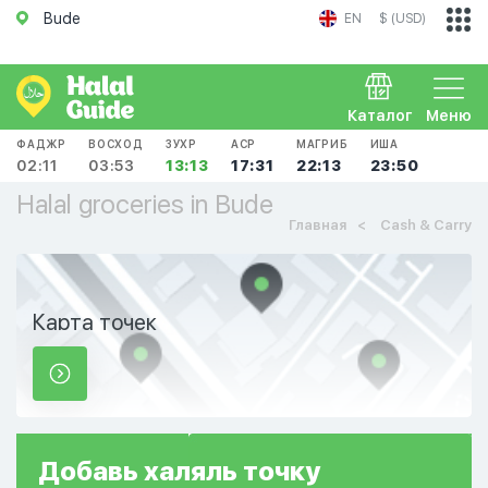
Bude
EN
$ (USD)
Каталог
Меню
ФАДЖР
ВОСХОД
ЗУХР
АСР
МАГРИБ
ИША
02:11
03:53
13:13
17:31
22:13
23:50
Halal groceries in Bude
Главная
Cash & Carry
Карта точек
Добавь
халяль
точку