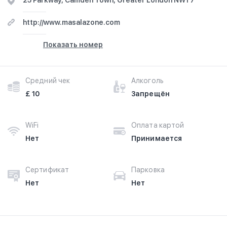
25 Parkway, Camden Town, Greater London NW1 7
http://www.masalazone.com
Показать номер
Средний чек
Алкоголь
£ 10
Запрещён
WiFi
Оплата картой
Нет
Принимается
Сертификат
Парковка
Нет
Нет