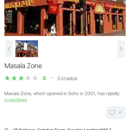
Masala Zone
3
0 отзывов
Masala Zone, which opened in Soho in 2001, has rapidly
became one of the most popular Indian restaurants in the
подробнее
UK by focusing on the traditional Indian emphasis on
healthy eating, balanced meals,...
0