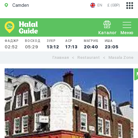
Camden
EN
£ (GBP)
Каталог
Меню
ФАДЖР
ВОСХОД
ЗУХР
АСР
МАГРИБ
ИША
02:52
05:29
13:12
17:13
20:40
23:05
Главная
Restaurant
Masala Zone