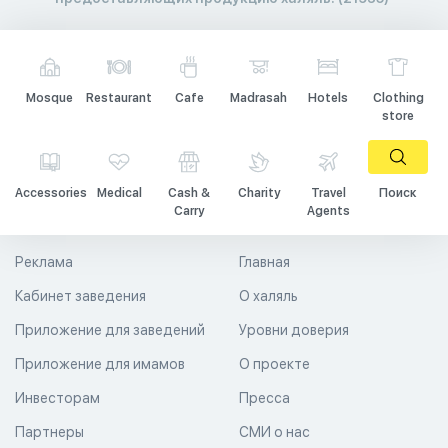
Mosque
Restaurant
Cafe
Madrasah
Hotels
Clothing
store
Accessories
Medical
Cash &
Charity
Travel
Поиск
Carry
Agents
Реклама
Главная
Кабинет заведения
О халяль
Приложение для заведений
Уровни доверия
Приложение для имамов
О проекте
Инвесторам
Пресса
Партнеры
СМИ о нас