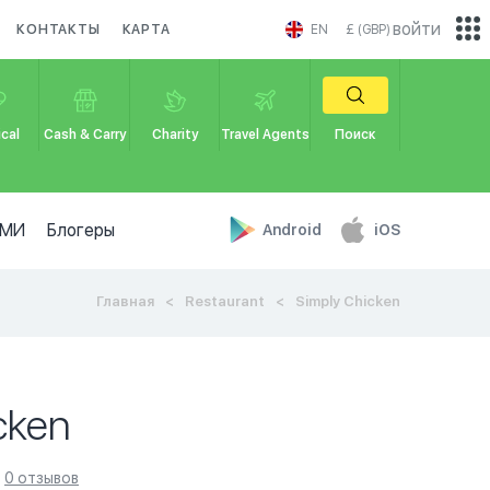
войти
КОНТАКТЫ
КАРТА
EN
£ (GBP)
cal
Cash & Carry
Charity
Travel Agents
Поиск
МИ
Блогеры
Android
iOS
Главная
Restaurant
Simply Chicken
cken
0 отзывов