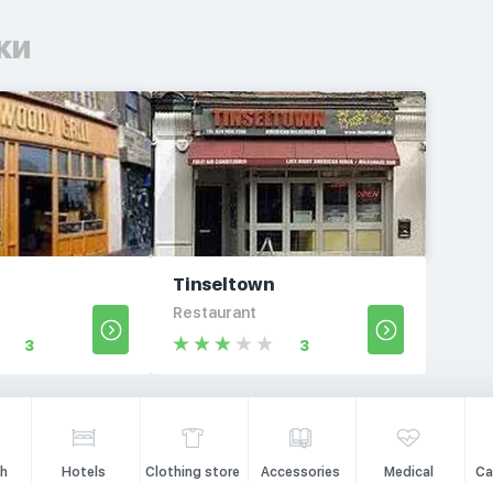
ки
l
Tinseltown
Restaurant
3
3
h
Hotels
Clothing store
Accessories
Medical
Ca