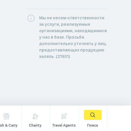
Мы не несем ответственности
за услуги, реализуемые
организациями, находящимися
у нас в базе. Просьба
дополнительно уточнять у лиц,
предоставляющих продукцию
халяль. (21931)
sh & Carry
Charity
Travel Agents
Поиск