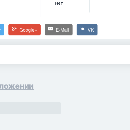
Нет
r
Google+
E-Mail
VK
ложении