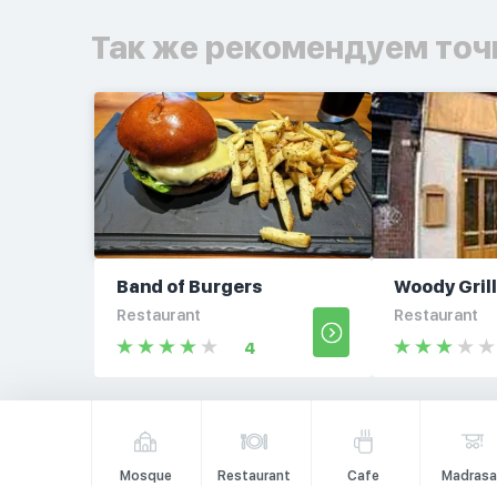
Так же рекомендуем точ
Band of Burgers
Woody Gril
Restaurant
Restaurant
4
Mosque
Restaurant
Cafe
Madrasa