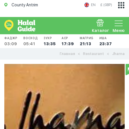
County Antrim
EN
£ (GBP)
Каталог
Меню
ФАДЖР
ВОСХОД
ЗУХР
АСР
МАГРИБ
ИША
03:09
05:41
13:35
17:39
21:13
23:37
Главная
Restaurant
Jharna