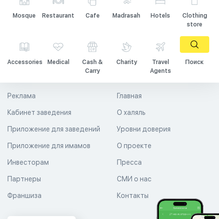
Mosque
Restaurant
Cafe
Madrasah
Hotels
Clothing
store
Accessories
Medical
Cash &
Charity
Travel
Поиск
Carry
Agents
Реклама
Главная
Кабинет заведения
О халяль
Приложение для заведений
Уровни доверия
Приложение для имамов
О проекте
Инвесторам
Пресса
Партнеры
СМИ о нас
Франшиза
Контакты