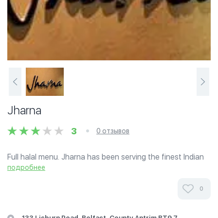
Jharna
3
0 отзывов
Full halal menu. Jharna has been serving the finest Indian
cuisine to the people of Belfast for nearly 20 years.
подробнее
0