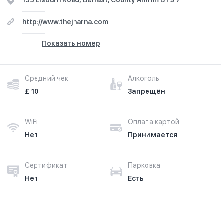
133 Lisburn Road, Belfast, County Antrim BT9 7
http://www.thejharna.com
Показать номер
Средний чек
Алкоголь
£ 10
Запрещён
WiFi
Оплата картой
Нет
Принимается
Сертификат
Парковка
Нет
Есть