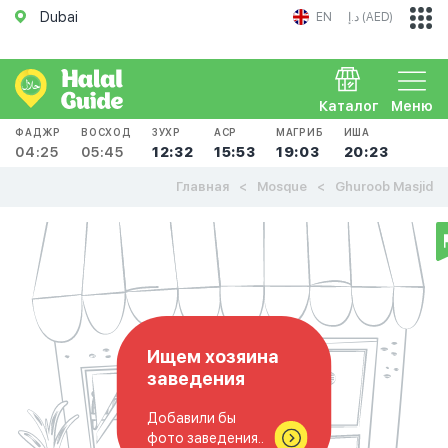
Dubai
EN
د.إ (AED)
Каталог
Меню
ФАДЖР
ВОСХОД
ЗУХР
АСР
МАГРИБ
ИША
04:25
05:45
12:32
15:53
19:03
20:23
Главная
Mosque
Ghuroob Masjid
Ищем хозяина
заведения
Добавили бы
фото заведения..