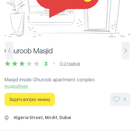
Ghuroob Masjid
3
0 отзывов
Masjid inside Ghuroob apartment complex.
подробнее
Задать вопрос имаму
0
Algeria Street, Mirdif, Dubai