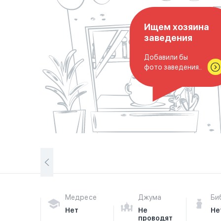
Ищем хозяина
заведения
Добавили бы
фото заведения..
Медресе
Джума
Би
Нет
Не
Не
проводят