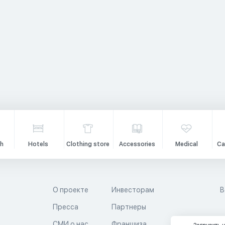
h
Hotels
Clothing store
Accessories
Medical
Ca
О проекте
Инвесторам
В
Пресса
Партнеры
й
СМИ о нас
Франшиза