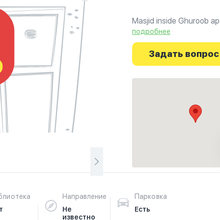
Masjid inside Ghuroob a
подробнее
Задать вопрос
блиотека
Направление
Парковка
т
Не
Есть
известно