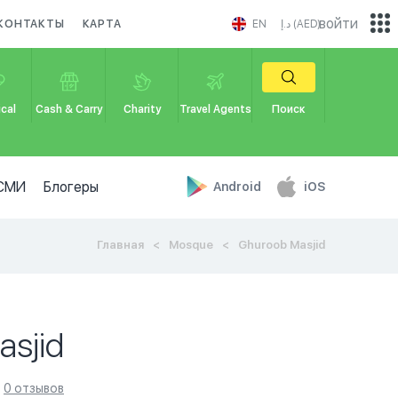
войти
КОНТАКТЫ
КАРТА
EN
د.إ (AED)
cal
Cash & Carry
Charity
Travel Agents
Поиск
СМИ
Блогеры
Android
iOS
Главная
Mosque
Ghuroob Masjid
asjid
0 отзывов