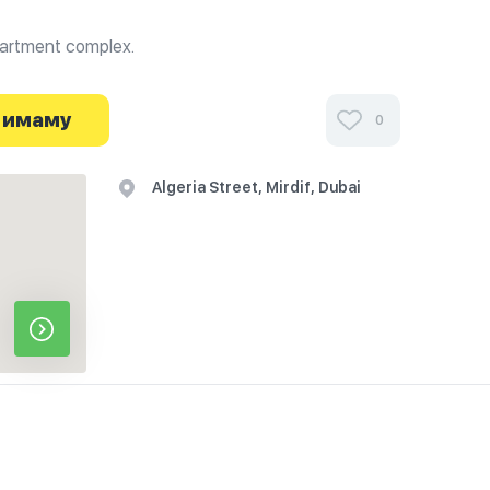
partment complex.
 имаму
0
Algeria Street, Mirdif, Dubai