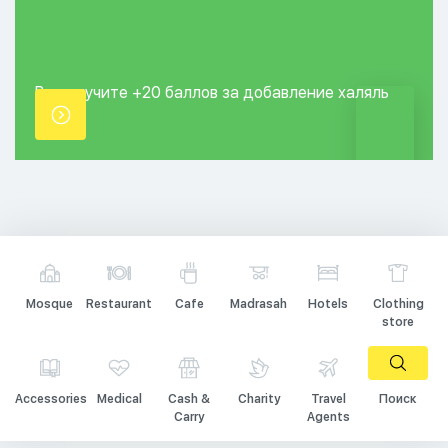
Вы получите +20
баллов за добавление
халяль
точки.
Mosque
Restaurant
Cafe
Madrasah
Hotels
Clothing
store
Accessories
Medical
Cash &
Charity
Travel
Поиск
Carry
Agents