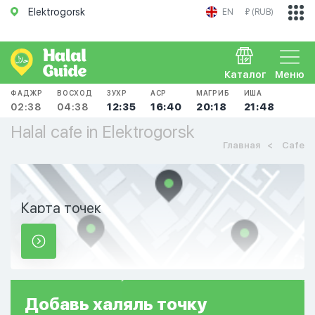
Elektrogorsk
EN
₽ (RUB)
Каталог
Меню
ФАДЖР
ВОСХОД
ЗУХР
АСР
МАГРИБ
ИША
02:38
04:38
12:35
16:40
20:18
21:48
Halal cafe in Elektrogorsk
Главная
Cafe
Карта точек
Добавь
халяль
точку