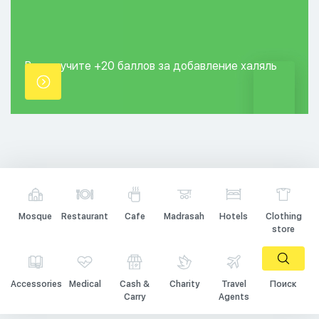
Вы получите +20
баллов за добавление
халяль
точки.
Mosque
Restaurant
Cafe
Madrasah
Hotels
Clothing
store
Accessories
Medical
Cash &
Charity
Travel
Поиск
Carry
Agents