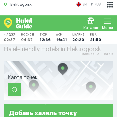
Elektrogorsk
EN
₽ (RUB)
Каталог
Меню
ФАДЖР
ВОСХОД
ЗУХР
АСР
МАГРИБ
ИША
02:37
04:37
12:36
16:41
20:20
21:50
Halal-friendly Hotels in Elektrogorsk
Главная
Hotels
Карта точек
Добавь
халяль
точку