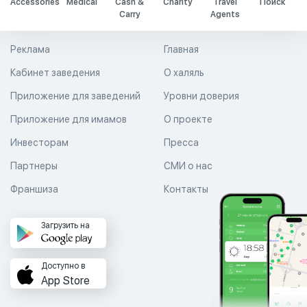
Accessories
Medical
Cash &
Charity
Travel
Поиск
Carry
Agents
Реклама
Главная
Кабинет заведения
О халяль
Приложение для заведений
Уровни доверия
Приложение для имамов
О проекте
Инвесторам
Пресса
Партнеры
СМИ о нас
Франшиза
Контакты
Загрузить на
Доступно в
App Store