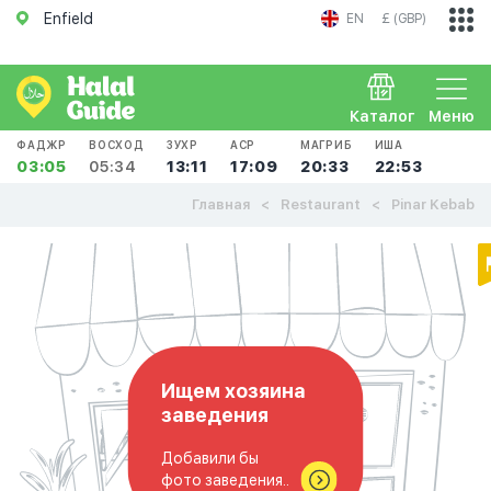
Enfield
EN
£ (GBP)
Каталог
Меню
ФАДЖР
ВОСХОД
ЗУХР
АСР
МАГРИБ
ИША
03:05
05:34
13:11
17:09
20:33
22:53
Главная
Restaurant
Pinar Kebab
Ищем хозяина
заведения
Добавили бы
фото заведения..