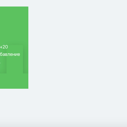
 +20
обавление
.