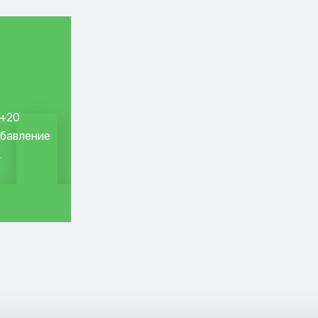
 +20
обавление
.