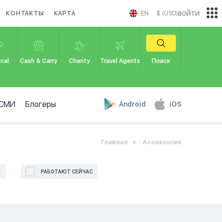
войти
КОНТАКТЫ
КАРТА
EN
$ (USD)
cal
Cash & Carry
Charity
Travel Agents
Поиск
СМИ
Блогеры
Android
iOS
Главная
Accessories
Е
РАБОТАЮТ СЕЙЧАС