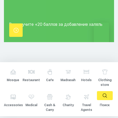
Вы получите +20
баллов за добавление
халяль
точки.
Mosque
Restaurant
Cafe
Madrasah
Hotels
Clothing
store
Accessories
Medical
Cash &
Charity
Travel
Поиск
Carry
Agents