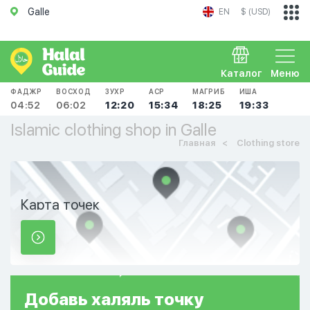
Galle
EN
$ (USD)
Каталог
Меню
ФАДЖР
ВОСХОД
ЗУХР
АСР
МАГРИБ
ИША
04:52
06:02
12:20
15:34
18:25
19:33
Islamic clothing shop in Galle
Главная
Clothing store
Карта точек
Добавь
халяль
точку