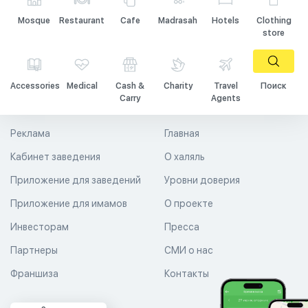
Mosque
Restaurant
Cafe
Madrasah
Hotels
Clothing
store
Accessories
Medical
Cash &
Charity
Travel
Поиск
Carry
Agents
Реклама
Главная
Кабинет заведения
О халяль
Приложение для заведений
Уровни доверия
Приложение для имамов
О проекте
Инвесторам
Пресса
Партнеры
СМИ о нас
Франшиза
Контакты