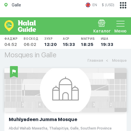
Galle
EN
$ (USD)
Каталог
Меню
ФАДЖР
ВОСХОД
ЗУХР
АСР
МАГРИБ
ИША
04:52
06:02
12:20
15:33
18:25
19:33
Mosques in Galle
Главная
Mosque
Muhiyadeen Jumma Mosque
Abdul Wahab Mawatha, Thalapitiya, Galle, Southern Province