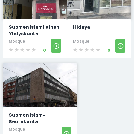
Suomen Islamilainen
Hidaya
Yhdyskunta
Mosque
Mosque
0
0
Suomen Islam-
Seurakunta
Mosque