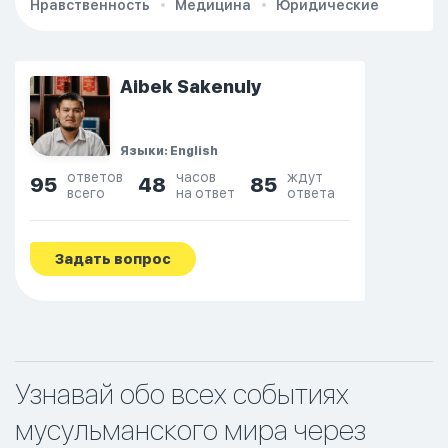
Нравственность
Медицина
Юридические
Aibek Sakenuly
Языки: English
ответов
часов
ждут
95
48
85
всего
на ответ
ответа
Задать вопрос
Узнавай обо всех событиях
мусульманского мира через