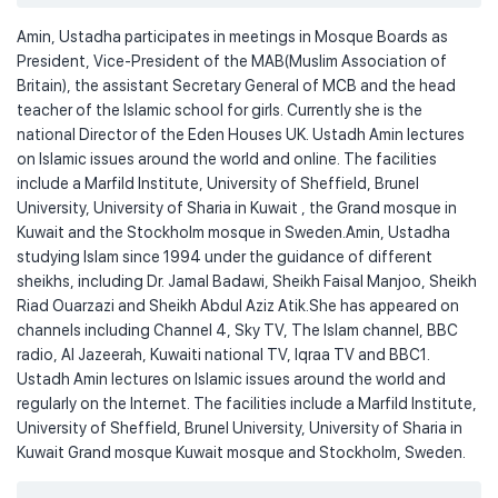
Amin, Ustadha participates in meetings in Mosque Boards as
President, Vice-President of the MAB(Muslim Association of
Britain), the assistant Secretary General of MCB and the head
teacher of the Islamic school for girls. Currently she is the
national Director of the Eden Houses UK. Ustadh Amin lectures
on Islamic issues around the world and online. The facilities
include a Marfild Institute, University of Sheffield, Brunel
University, University of Sharia in Kuwait , the Grand mosque in
Kuwait and the Stockholm mosque in Sweden.Amin, Ustadha
studying Islam since 1994 under the guidance of different
sheikhs, including Dr. Jamal Badawi, Sheikh Faisal Manjoo, Sheikh
Riad Ouarzazi and Sheikh Abdul Aziz Atik.She has appeared on
channels including Channel 4, Sky TV, The Islam channel, BBC
radio, Al Jazeerah, Kuwaiti national TV, Iqraa TV and BBC1.
Ustadh Amin lectures on Islamic issues around the world and
regularly on the Internet. The facilities include a Marfild Institute,
University of Sheffield, Brunel University, University of Sharia in
Kuwait Grand mosque Kuwait mosque and Stockholm, Sweden.