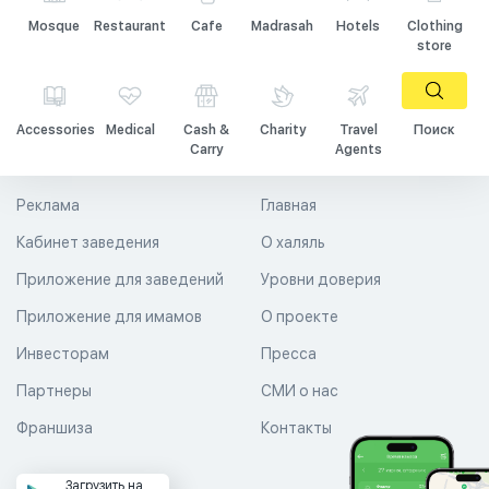
Mosque
Restaurant
Cafe
Madrasah
Hotels
Clothing
store
Accessories
Medical
Cash &
Charity
Travel
Поиск
Carry
Agents
Реклама
Главная
Кабинет заведения
О халяль
Приложение для заведений
Уровни доверия
Приложение для имамов
О проекте
Инвесторам
Пресса
Партнеры
СМИ о нас
Франшиза
Контакты
Загрузить на