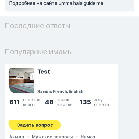
Подробнее на сайте umma.halalguide.me
Последние ответы
Популярные имамы
Test
Языки: French, English
ответов
часов
ждут
611
48
135
всего
на ответ
ответа
Задать вопрос
Акыда
Мужские вопросы
Намаз