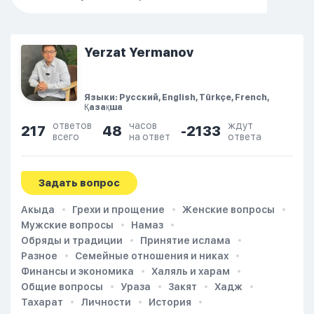
Yerzat Yermanov
Языки: Русский, English, Türkçe, French,
Қазақша
ответов
часов
ждут
217
48
-2133
всего
на ответ
ответа
Задать вопрос
Акыда
Грехи и прощение
Женские вопросы
Мужские вопросы
Намаз
Обряды и традиции
Принятие ислама
Разное
Семейные отношения и никах
Финансы и экономика
Халяль и харам
Общие вопросы
Ураза
Закят
Хадж
Тахарат
Личности
История