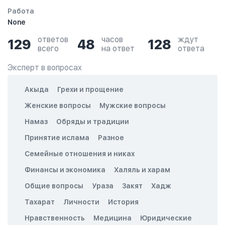
Работа
None
ответов
часов
ждут
129
48
128
всего
на ответ
ответа
Эксперт в вопросах
Акыда
Грехи и прощение
Женские вопросы
Мужские вопросы
Намаз
Обряды и традиции
Принятие ислама
Разное
Семейные отношения и никах
Финансы и экономика
Халяль и харам
Общие вопросы
Ураза
Закят
Хадж
Тахарат
Личности
История
Нравственность
Медицина
Юридические