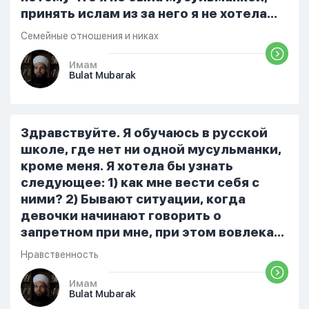
принять ислам из за него я не хотела
так как знала что это большой грех, я
Семейные отношения и никах
пришла к этому сома, около двух
месяцев назад я приняла ислам, я это
Имам
Bulat Mubarak
сделала искренне ради Аллаха, я
совершаю Намаз, пока не покрыта но
Ин Ша Аллах чувствую что и это скора
свершится . Я по немножко изучаю
Здравствуйте. Я обучаюсь в русской
ислам, мне самой интересно много
школе, где нет ни одной мусульманки,
чего знать что...
кроме меня. Я хотела бы узнать
следующее: 1) как мне вести себя с
ними? 2) Бывают ситуации, когда
девочки начинают говорить о
запретном при мне, при этом вовлекая
меня в разговор. Что мне делать? 3)
Нравственность
Можно ли их открыто игнорировать? Не
будет ли это невежливым отношением
Имам
Bulat Mubarak
к людям (не будет грехом считаться)?