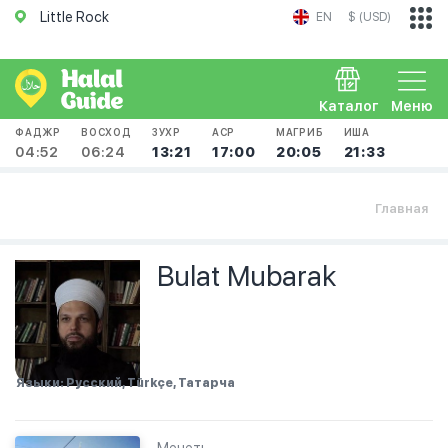
Little Rock
EN
$ (USD)
Каталог
Меню
ФАДЖР
ВОСХОД
ЗУХР
АСР
МАГРИБ
ИША
04:52
06:24
13:21
17:00
20:05
21:33
Главная
Bulat Mubarak
Языки: Русский, Türkçe, Татарча