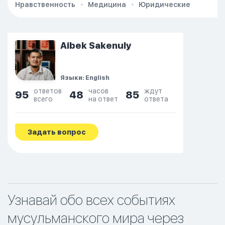
Нравственность
Медицина
Юридические
Aibek Sakenuly
Языки: English
ответов
часов
ждут
95
48
85
всего
на ответ
ответа
Задать вопрос
Узнавай обо всех событиях
мусульманского мира через