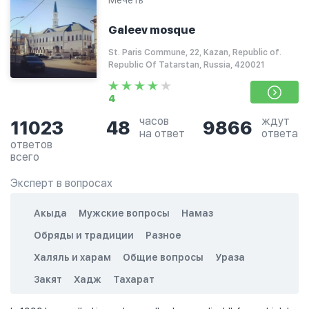
Мечеть
Galeev mosque
St. Paris Commune, 22, Kazan, Republic of.
Republic Of Tatarstan, Russia, 420021
4
часов
ждут
11023
48
9866
на ответ
ответа
ответов
всего
Эксперт в вопросах
Акыда
Мужские вопросы
Намаз
Обряды и традиции
Разное
Халяль и харам
Общие вопросы
Ураза
Закят
Хадж
Тахарат