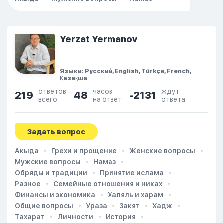
Yerzat Yermanov
Языки: Русский, English, Türkçe, French,
Қазақша
ответов
часов
ждут
219
48
-2131
всего
на ответ
ответа
Задать вопрос
Акыда
Грехи и прощение
Женские вопросы
Мужские вопросы
Намаз
Обряды и традиции
Принятие ислама
Разное
Семейные отношения и никах
Финансы и экономика
Халяль и харам
Общие вопросы
Ураза
Закят
Хадж
Тахарат
Личности
История