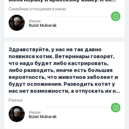
действительно дал мне несколько
Семейные отношения и никах
уроков. Но потом оставил обучение и
только изредка читает Коран со мной.
Имам
Bulat Mubarak
А сейчас он говорит, что он также дал
мне 2.5 тысячи долларов перед
никяхом (и это правда) и что у него
было намерение дать эти деньги мне в
Здравствуйте, у нас не так давно
качестве махра. Поэтому он считает ,
появился котик. Ветеринары говорят,
это это и есть мой махр....
что надо будет либо кастрировать,
либо разводить, иначе есть большая
вероятность, что животное заболеет и
будут осложнения. Разводить котят у
нас нет возможности, а отпускать их на
улицу страшно, т.к. там много собак и
Разное
других кошек, ещё и холодно очень,
маленькие котята не выживут.
Имам
Bulat Mubarak
Подскажите, как быть в такой
ситуации? Котика мы очень любим и не