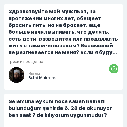
сможем отдать кому-то)
Здравствуйте мой муж пьет, на
протяжении многих лет, обещает
бросить пить, но не бросает, еще
больше начал выпивать, что делать,
есть дети, разводится или продалжать
жить с таким человеком? Всевышний
не разгневается на меня? если я буду
жить с таким человеком. И нужно ли
Грехи и прощение
мне развестись, а если нет, то как
можно сделать так чтобы он бросал
Имам
Bulat Mubarak
пить?
Selamünaleyküm hoca sabah namazı
bulunduğum şehirde 6. 28 de okunuyor
ben saat 7 de kılıyorum uygunmudur?