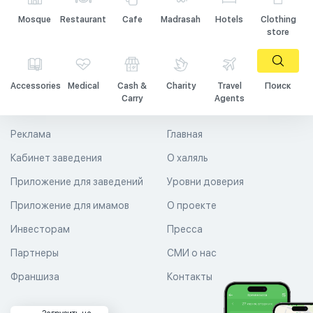
Mosque
Restaurant
Cafe
Madrasah
Hotels
Clothing
store
Accessories
Medical
Cash &
Charity
Travel
Поиск
Carry
Agents
Реклама
Главная
Кабинет заведения
О халяль
Приложение для заведений
Уровни доверия
Приложение для имамов
О проекте
Инвесторам
Пресса
Партнеры
СМИ о нас
Франшиза
Контакты