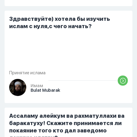
Очень буду благодарна Вашему ответу,
так как я лишь вхожу во взрослую
жизнь. Моя единственная цель -
Здравствуйте) хотела бы изучить
прожить эту жизнь хорошо.
ислам с нуля,с чего начать?
Принятие ислама
Имам
Bulat Mubarak
Ассаламу алейкум ва рахматуллахи ва
баракатуху! Скажите принимается ли
покаяние того кто дал заведомо