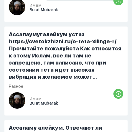
Имам
Bulat Mubarak
Ассалаумугалейкум устаз
https://cvetokzhizni.ru/o-teta-xilinge-r/
Прочитайте пожалуйста Как относится
к этому Ислам, все ли там не
запрещено, там написано, что при
состоянии тета идет высокая
вибрация и желаемое может
исполнится на 40% Написано,что
Разное
взаимодействуем с Энергией Творца
Расскажите пожалуйста свое мнение
Имам
Bulat Mubarak
насчет это все, да бережет вас Аллах
за такие деяния!!!
Ассаламу алейкум. Отвечают ли