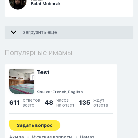
Bulat Mubarak
загрузить еще
Популярные имамы
Test
Языки: French, English
ответов
часов
ждут
611
48
135
всего
на ответ
ответа
Задать вопрос
Акыда
Мужские вопросы
Намаз