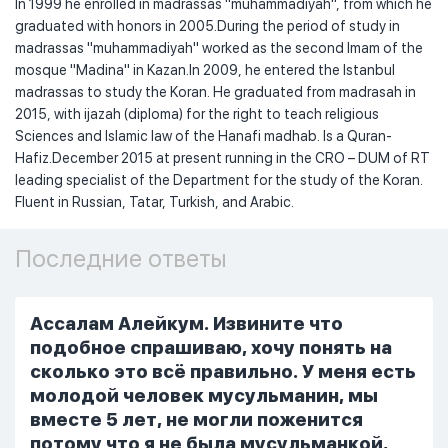
In 1999 he enrolled in madrassas "muhammadiyah", from which he
graduated with honors in 2005.During the period of study in
madrassas "muhammadiyah" worked as the second Imam of the
mosque "Madina" in Kazan.In 2009, he entered the Istanbul
madrassas to study the Koran. He graduated from madrasah in
2015, with ijazah (diploma) for the right to teach religious
Sciences and Islamic law of the Hanafi madhab. Is a Quran-
Hafiz.December 2015 at present running in the CRO – DUM of RT
leading specialist of the Department for the study of the Koran.
Fluent in Russian, Tatar, Turkish, and Arabic.
Последние ответы
Ассалам Алейкум. Извините что
подобное спрашиваю, хочу понять на
сколько это всё правильно. У меня есть
молодой человек мусульманин, мы
вместе 5 лет, не могли поженится
потому что я не была мусульманкой,