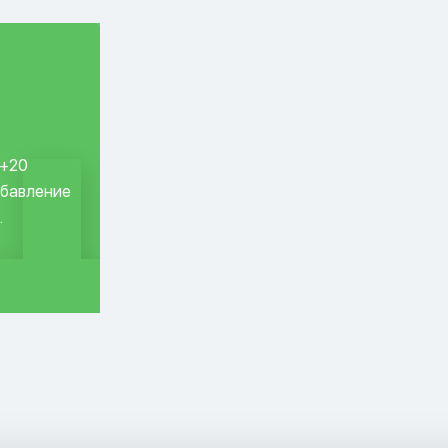
 +20
обавление
.