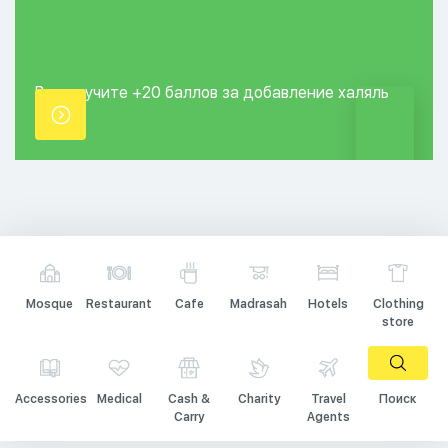
Вы получите +20
баллов за добавление
халяль
точки.
Mosque
Restaurant
Cafe
Madrasah
Hotels
Clothing
store
Accessories
Medical
Cash &
Charity
Travel
Поиск
Carry
Agents