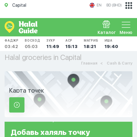
Capital
EN
BD (BHD)
Каталог
Меню
ФАДЖР
ВОСХОД
ЗУХР
АСР
МАГРИБ
ИША
03:42
05:03
11:49
15:13
18:21
19:40
Halal groceries in Capital
Главная
Cash & Carry
Карта точек
Добавь
халяль
точку