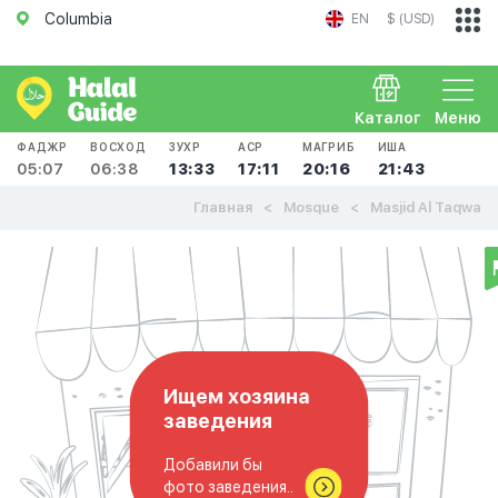
Columbia
EN
$ (USD)
Каталог
Меню
ФАДЖР
ВОСХОД
ЗУХР
АСР
МАГРИБ
ИША
05:07
06:38
13:33
17:11
20:16
21:43
Главная
Mosque
Masjid Al Taqwa
Ищем хозяина
заведения
Добавили бы
фото заведения..