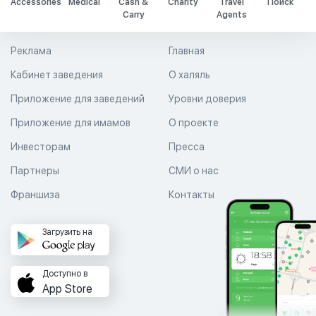
Accessories
Medical
Cash &
Charity
Travel
Поиск
Carry
Agents
Реклама
Главная
Кабинет заведения
О халяль
Приложение для заведений
Уровни доверия
Приложение для имамов
О проекте
Инвесторам
Пресса
Партнеры
СМИ о нас
Франшиза
Контакты
Загрузить на
Доступно в
App Store