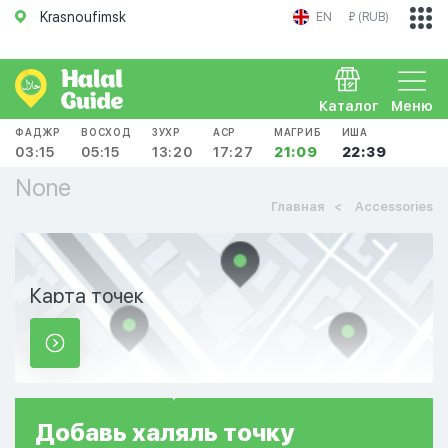
Krasnoufimsk
EN
₽ (RUB)
Каталог
Меню
ФАДЖР
ВОСХОД
ЗУХР
АСР
МАГРИБ
ИША
03:15
05:15
13:20
17:27
21:09
22:39
None
Главная
Accessories
Карта точек
Добавь
халяль
точку