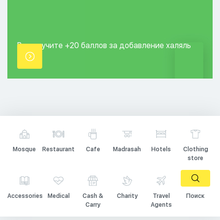
Вы получите +20
баллов за добавление
халяль
точки.
Mosque
Restaurant
Cafe
Madrasah
Hotels
Clothing
store
Accessories
Medical
Cash &
Charity
Travel
Поиск
Carry
Agents