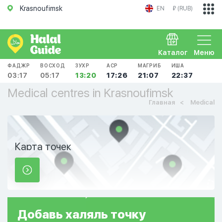
Krasnoufimsk
EN
₽ (RUB)
Каталог
Меню
ФАДЖР
ВОСХОД
ЗУХР
АСР
МАГРИБ
ИША
03:17
05:17
13:20
17:26
21:07
22:37
Medical centres in Krasnoufimsk
Главная
Medical
Карта точек
Добавь
халяль
точку