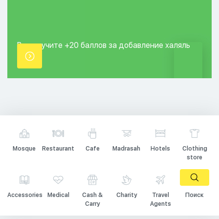
Вы получите +20
баллов за добавление
халяль
точки.
Mosque
Restaurant
Cafe
Madrasah
Hotels
Clothing
store
Accessories
Medical
Cash &
Charity
Travel
Поиск
Carry
Agents