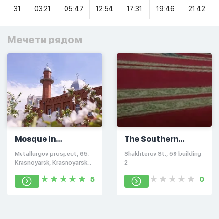
31
03:21
05:47
12:54
17:31
19:46
21:42
Мечети рядом
Mosque in
The Southern
Krasnoyarsk
market
Metallurgov prospect, 65,
Shakhterov St., 59 building
Krasnoyarsk, Krasnoyarsk
2
territory, Russia, 660133
5
0