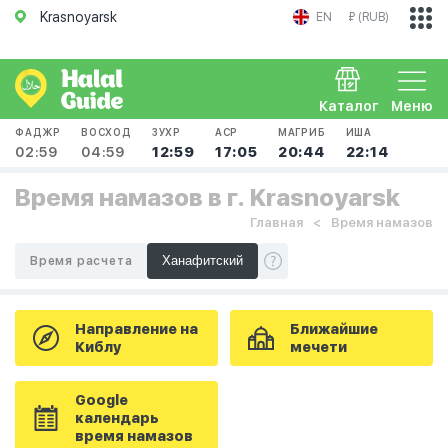
Krasnoyarsk
EN
₽ (RUB)
Каталог
Меню
ФАДЖР
ВОСХОД
ЗУХР
АСР
МАГРИБ
ИША
02:59
04:59
12:59
17:05
20:44
22:14
Время намазов в г. Krasnoyarsk
Главная
Время намазов
Время расчета
Направление на
Ближайшие
Киблу
мечети
Google
календарь
время намазов