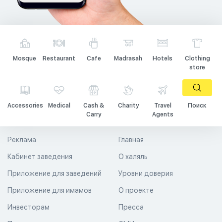
Mosque
Restaurant
Cafe
Madrasah
Hotels
Clothing
store
Accessories
Medical
Cash &
Charity
Travel
Поиск
Carry
Agents
Реклама
Главная
Кабинет заведения
О халяль
Приложение для заведений
Уровни доверия
Приложение для имамов
О проекте
Инвесторам
Пресса