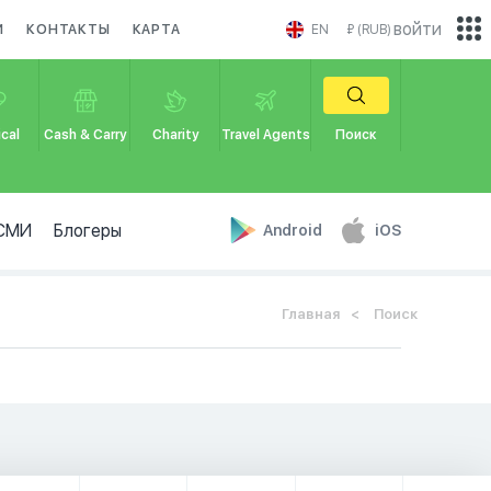
войти
И
КОНТАКТЫ
КАРТА
EN
₽ (RUB)
cal
Cash & Carry
Charity
Travel Agents
Поиск
СМИ
Блогеры
Android
iOS
Главная
Поиск