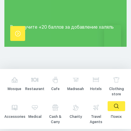
Вы получите +20
баллов за добавление
халяль
точки.
Mosque
Restaurant
Cafe
Madrasah
Hotels
Clothing
store
Accessories
Medical
Cash &
Charity
Travel
Поиск
Carry
Agents