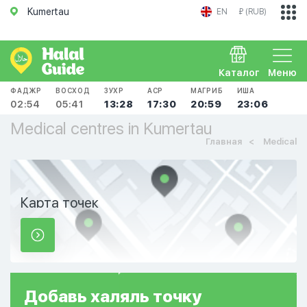
Kumertau
EN
₽ (RUB)
Каталог
Меню
ФАДЖР
ВОСХОД
ЗУХР
АСР
МАГРИБ
ИША
02:54
05:41
13:28
17:30
20:59
23:06
Medical centres in Kumertau
Главная
Medical
Карта точек
Добавь
халяль
точку