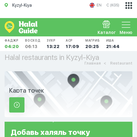
Kyzyl-Kiya
EN
С (KGS)
Каталог
Меню
ФАДЖР
ВОСХОД
ЗУХР
АСР
МАГРИБ
ИША
04:20
06:13
13:22
17:09
20:25
21:44
Halal restaurants in Kyzyl-Kiya
Главная
Restaurant
Карта точек
Добавь
халяль
точку