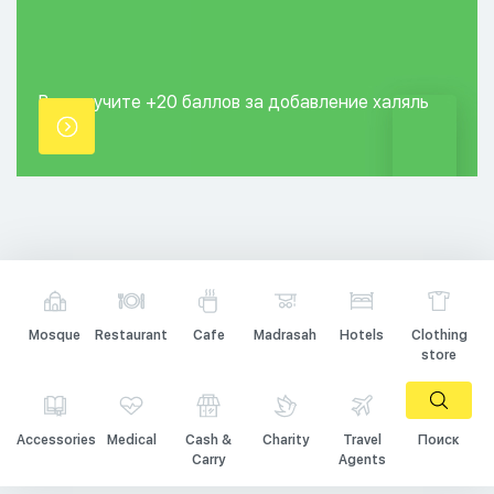
Вы получите +20
баллов за добавление
халяль
точки.
Mosque
Restaurant
Cafe
Madrasah
Hotels
Clothing
store
Accessories
Medical
Cash &
Charity
Travel
Поиск
Carry
Agents