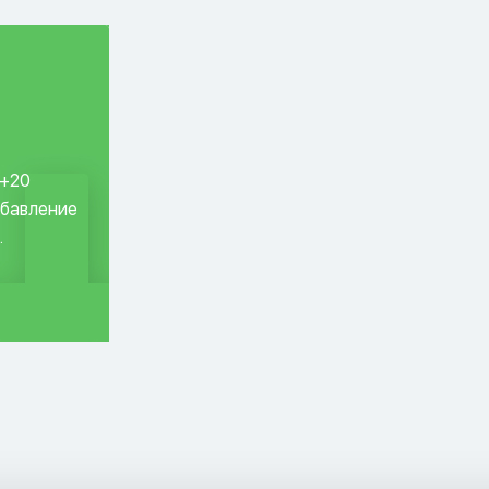
 +20
обавление
.