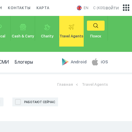
войти
И
КОНТАКТЫ
КАРТА
EN
С (KGS)
cal
Cash & Carry
Charity
Travel Agents
Поиск
СМИ
Блогеры
Android
iOS
Главная
Travel Agents
Е
РАБОТАЮТ СЕЙЧАС