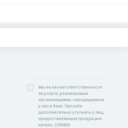
Мы не несем ответственности
за услуги, реализуемые
организациями, находящимися
у нас в базе. Просьба
дополнительно уточнять у лиц,
предоставляющих продукцию
халяль. (35880)