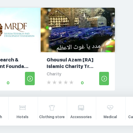
earch &
Ghousul Azam [RA]
t Founda...
Islamic Charity Tr...
Charity
0
0
h
Hotels
Clothing store
Accessories
Medical
Ca