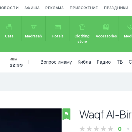
НОВОСТИ
АФИША
РЕКЛАМА
ПРИЛОЖЕНИЕ
ПРАЗДНИКИ
Cafe
Madrasah
Hotels
Clothing
Accessories
Medi
store
ИША
Вопрос имаму
Кибла
Радио
ТВ
22:39
Waqf Al-Bir
0