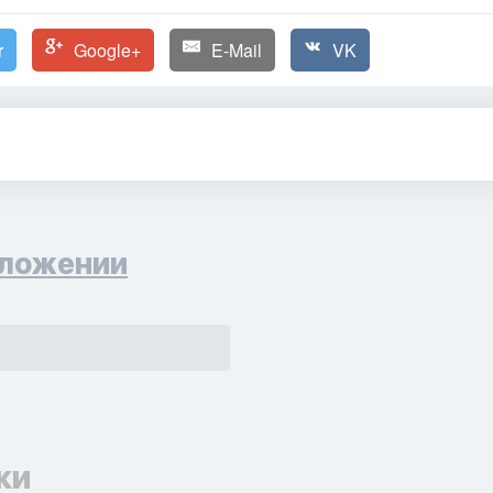
r
Google+
E-Mail
VK
ложении
ки