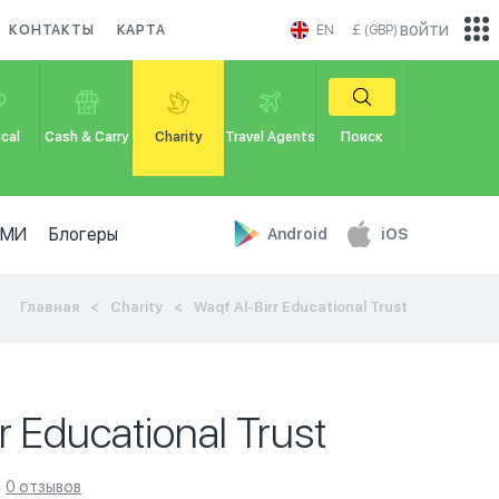
войти
КОНТАКТЫ
КАРТА
EN
£ (GBP)
cal
Cash & Carry
Charity
Travel Agents
Поиск
СМИ
Блогеры
Android
iOS
Главная
Charity
Waqf Al-Birr Educational Trust
r Educational Trust
0 отзывов