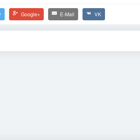
r
Google+
E-Mail
VK