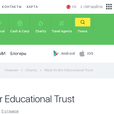
войти
КОНТАКТЫ
КАРТА
EN
£ (GBP)
cal
Cash & Carry
Charity
Travel Agents
Поиск
МИ
Блогеры
Android
iOS
Главная
Charity
Waqf Al-Birr Educational Trust
r Educational Trust
0 отзывов