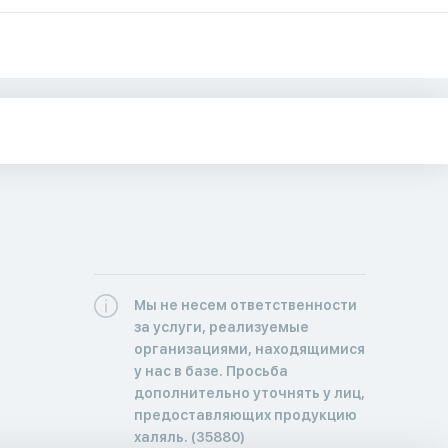
Мы не несем ответственности
за услуги, реализуемые
организациями, находящимися
у нас в базе. Просьба
дополнительно уточнять у лиц,
предоставляющих продукцию
халяль. (35880)