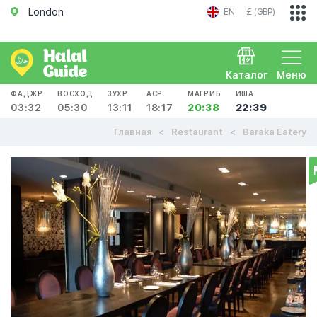
London
EN
£ (GBP)
Каталог
Меню
ФАДЖР
ВОСХОД
ЗУХР
АСР
МАГРИБ
ИША
03:32
05:30
13:11
18:17
20:38
22:39
Главная
Restaurant
Baraka Eatery