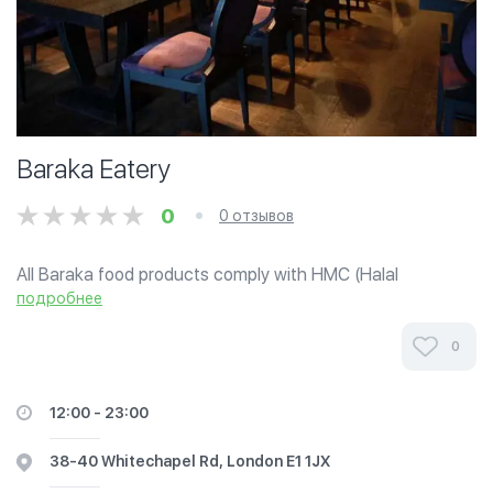
Baraka Eatery
0
0 отзывов
All Baraka food products comply with HMC (Halal
Monitoring Committee) regulations – i.e. HMC has certified
подробнее
us that our products meet Islamic dietary rules. Baraka is a
trusted name in the...
0
12:00 - 23:00
38-40 Whitechapel Rd, London E1 1JX