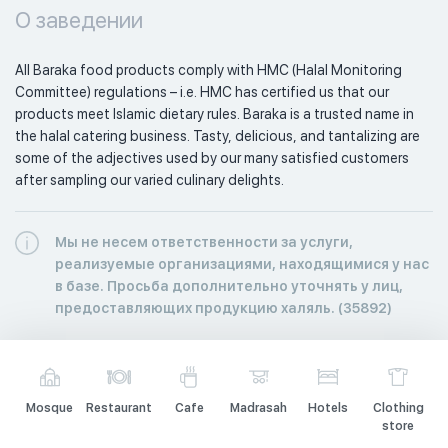
О заведении
All Baraka food products comply with HMC (Halal Monitoring 
Committee) regulations – i.e. HMC has certified us that our 
products meet Islamic dietary rules. Baraka is a trusted name in 
the halal catering business. Tasty, delicious, and tantalizing are 
some of the adjectives used by our many satisfied customers 
after sampling our varied culinary delights.
Мы не несем ответственности за услуги,
реализуемые организациями, находящимися у нас
в базе. Просьба дополнительно уточнять у лиц,
предоставляющих продукцию халяль. (35892)
Mosque
Restaurant
Cafe
Madrasah
Hotels
Clothing
store