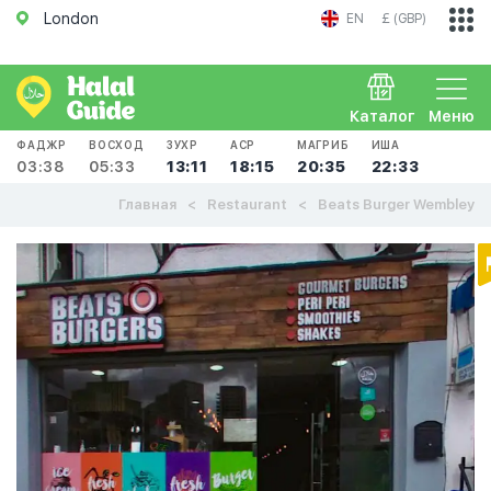
London
EN
£ (GBP)
Каталог
Меню
ФАДЖР
ВОСХОД
ЗУХР
АСР
МАГРИБ
ИША
03:38
05:33
13:11
18:15
20:35
22:33
Главная
Restaurant
Beats Burger Wembley